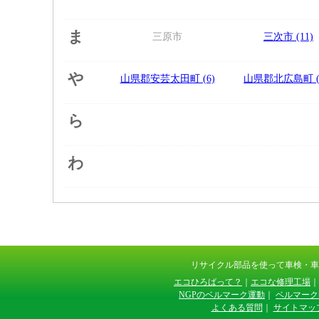
ま
三原市
三次市 (11)
や
山県郡安芸太田町 (6)
山県郡北広島町 (1
ら
わ
リサイクル部品を使って車検・
エコひろばって？
｜
エコな修理工場
｜
NGPのベルマーク運動
｜
ベルマーク
よくある質問
｜
サイトマッ