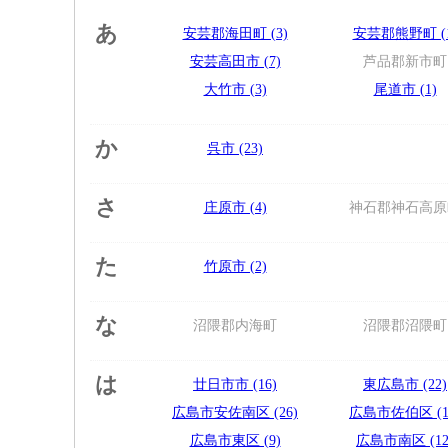
あ
安芸郡海田町 (3)
安芸郡熊野町 (1
安芸高田市 (7)
芦品郡新市町
大竹市 (3)
尾道市 (1)
か
呉市 (23)
さ
庄原市 (4)
神石郡神石高原
た
竹原市 (2)
な
沼隈郡内海町
沼隈郡沼隈町
は
廿日市市 (16)
東広島市 (22)
広島市安佐南区 (26)
広島市佐伯区 (1
広島市東区 (9)
広島市南区 (12