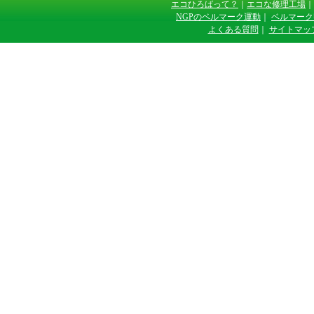
エコひろばって？
｜
エコな修理工場
｜
NGPのベルマーク運動
｜
ベルマーク
よくある質問
｜
サイトマッ