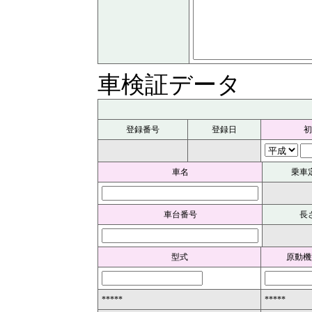
車検証データ
登録番号
登録日
初
車名
乗車
車台番号
長
型式
原動機
*****
*****