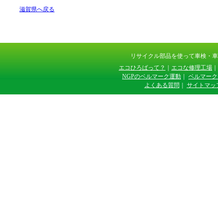
滋賀県へ戻る
リサイクル部品を使って車検・
エコひろばって？
｜
エコな修理工場
｜
NGPのベルマーク運動
｜
ベルマーク
よくある質問
｜
サイトマッ