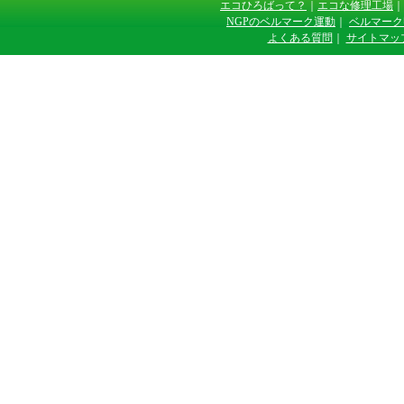
エコひろばって？
｜
エコな修理工場
｜
NGPのベルマーク運動
｜
ベルマーク
よくある質問
｜
サイトマッ