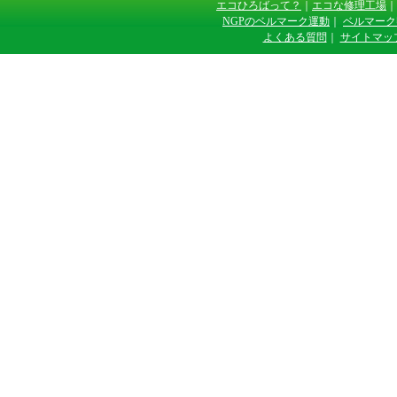
エコひろばって？
｜
エコな修理工場
｜
NGPのベルマーク運動
｜
ベルマーク
よくある質問
｜
サイトマッ