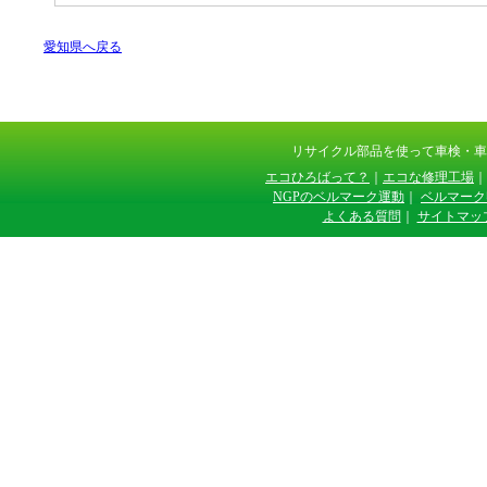
愛知県へ戻る
リサイクル部品を使って車検・
エコひろばって？
｜
エコな修理工場
｜
NGPのベルマーク運動
｜
ベルマーク
よくある質問
｜
サイトマッ