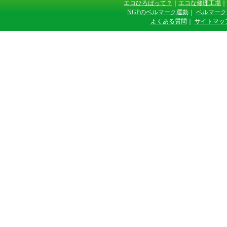
エコひろばって？
｜
エコな修理工場
｜
NGPのベルマーク運動
｜
ベルマーク
よくある質問
｜
サイトマッ