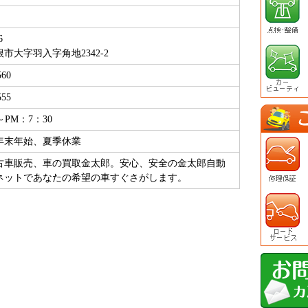
6
市大字羽入字角地2342-2
560
555
～PM：7：30
年末年始、夏季休業
古車販売、車の買取金太郎。安心、安全の金太郎自動
ネットであなたの希望の車すぐさがします。