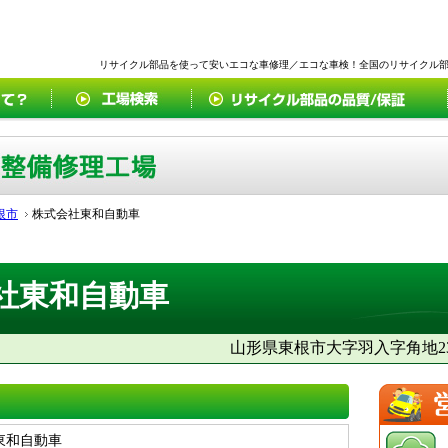
リサイクル部品を使って安いエコな車修理／エコな車検！全国のリサイクル
根市
株式会社東和自動車
社東和自動車
山形県東根市大字羽入字角地234
東和自動車