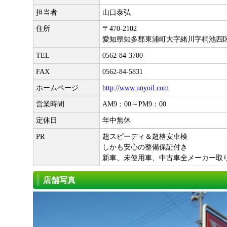
担当者
山口泰弘
住所
〒470-2102
愛知県知多郡東浦町大字緒川字桐池四区
TEL
0562-84-3700
FAX
0562-84-5831
ホームページ
http://www.unyoil.com
営業時間
AM9：00～PM9：00
定休日
年中無休
PR
超スピーディ＆超格安車検
しかも安心の整備保証付き
新車、未使用車、中古車全メーカー取
店舗写真