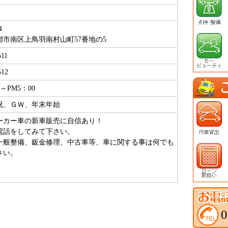
4
都市南区上鳥羽南村山町57番地の5
511
512
0～PM5：00
祝、ＧＷ、年末年始
ーカー車の新車販売に自信あり！
電話をしてみて下さい。
一般整備、鈑金修理、中古車等、車に関する事は何でも
さい。
0