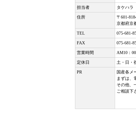
担当者
タケハラ
住所
〒601-818
京都府京
TEL
075-681-8
FAX
075-681-8
営業時間
AM10：0
定休日
土・日・
PR
国産各メ
まずは、
その他、
ご相談下