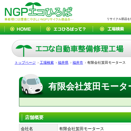
リサイクル部品を
トップページ
工場検索
福井県
福井市
有限会社笈田モータース
有限会社笈田モータ
店舗概要
会社名
有限会社笈田モータース