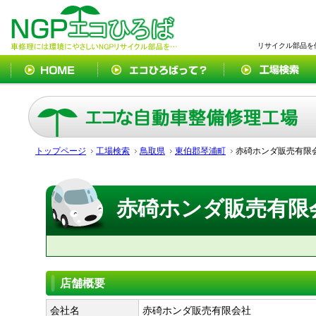
リサイクル部品を
トップページ
工場検索
鳥取県
東伯郡琴浦町
赤碕ホンダ販売有限
赤碕ホンダ販売有限
店舗概要
会社名
赤碕ホンダ販売有限会社